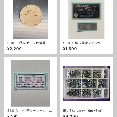
S301 燃料ゲージ目盛盤
S301A 型式認定ステッカー
¥2,200
¥1,500
S301A バッテリーマーク ス
旧JISねじセット（6㎜・8㎜）
テッカー
¥700
¥4,200