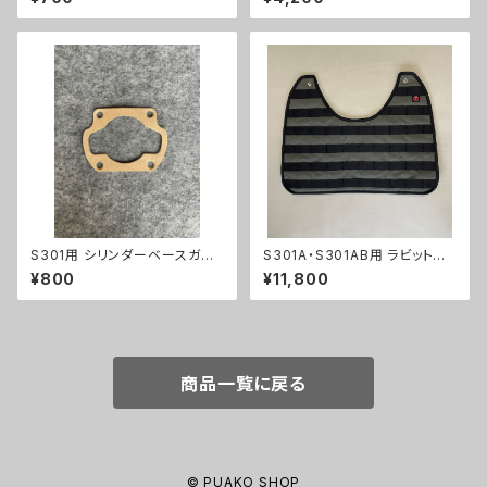
S301用 シリンダーベースガス
S301A・S301AB用 ラビットス
ケット
クーター HARAMAKI (ハラマ
¥800
¥11,800
キ) 【グレー】オーダー受注
商品一覧に戻る
© PUAKO SHOP