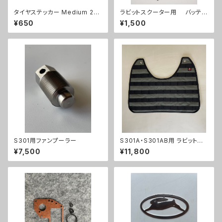
タイヤステッカー Medium 2枚
ラビットスクーター用 バッテリ
SET 【PUAKO SHOP】
ーバンド（ステッカー付）
¥650
¥1,500
S301用ファンプーラー
S301A・S301AB用 ラビットス
クーター HARAMAKI (ハラマ
¥7,500
¥11,800
キ) 【グレー】オーダー受注